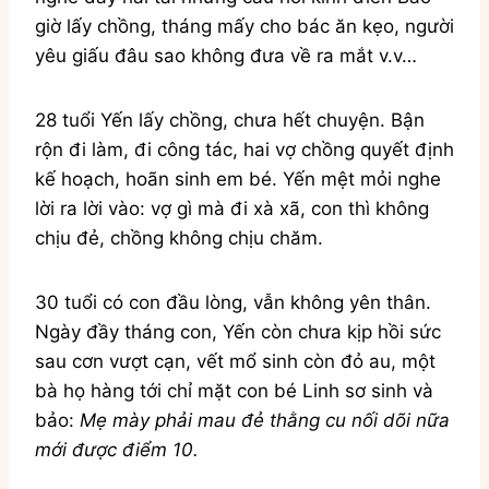
giờ lấy chồng, tháng mấy cho bác ăn kẹo, người
yêu giấu đâu sao không đưa về ra mắt v.v…
28 tuổi Yến lấy chồng, chưa hết chuyện. Bận
rộn đi làm, đi công tác, hai vợ chồng quyết định
kế hoạch, hoãn sinh em bé. Yến mệt mỏi nghe
lời ra lời vào: vợ gì mà đi xà xã, con thì không
chịu đẻ, chồng không chịu chăm.
30 tuổi có con đầu lòng, vẫn không yên thân.
Ngày đầy tháng con, Yến còn chưa kịp hồi sức
sau cơn vượt cạn, vết mổ sinh còn đỏ au, một
bà họ hàng tới chỉ mặt con bé Linh sơ sinh và
bảo:
Mẹ mày phải mau đẻ thằng cu nối dõi nữa
mới được điểm 10.