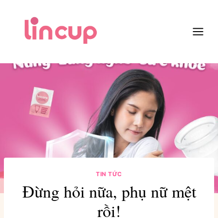
Skip
to
content
TIN TỨC
Đừng hỏi nữa, phụ nữ mệt
rồi!