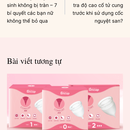
hướng
sinh không bị tràn – 7
tra độ cao cổ tử cung
bài
bí quyết các bạn nữ
trước khi sử dụng cốc
không thể bỏ qua
nguyệt san?
viết
Bài viết tương tự