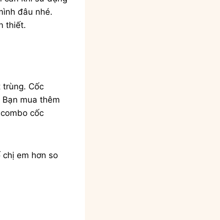
 mình đâu nhé.
 thiết.
 trùng. Cốc
g. Bạn mua thêm
a combo cốc
ố chị em hơn so