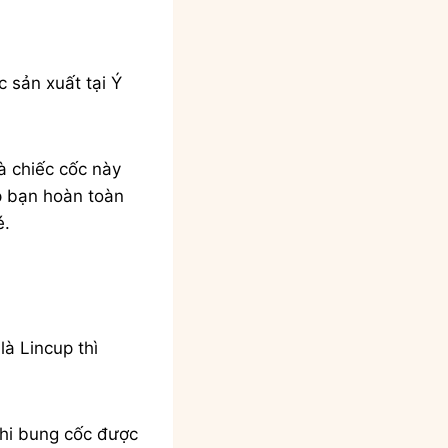
 sản xuất tại Ý
và chiếc cốc này
p bạn hoàn toàn
é.
à Lincup thì
Khi bung cốc được