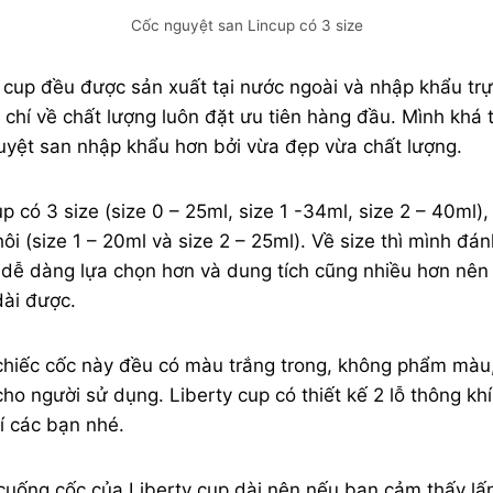
Cốc nguyệt san Lincup có 3 size
 cup đều được sản xuất tại nước ngoài và nhập khẩu trực
chí về chất lượng luôn đặt ưu tiên hàng đầu. Mình khá 
yệt san nhập khẩu hơn bởi vừa đẹp vừa chất lượng.
up có 3 size (size 0 – 25ml, size 1 -34ml, size 2 – 40ml),
thôi (size 1 – 20ml và size 2 – 25ml). Về size thì mình đá
e dễ dàng lựa chọn hơn và dung tích cũng nhiều hơn nên
dài được.
2 chiếc cốc này đều có màu trắng trong, không phẩm màu
cho người sử dụng. Liberty cup có thiết kế 2 lỗ thông khí
í các bạn nhé.
 cuống cốc của Liberty cup dài nên nếu bạn cảm thấy lấ