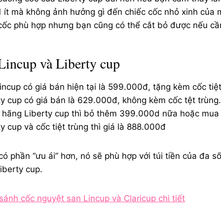
 1 ít mà không ảnh hưởng gì đến chiếc cốc nhỏ xinh của
cốc phù hợp nhưng bạn cũng có thể cắt bỏ được nếu cần
Lincup và Liberty cup
ncup có giá bán hiện tại là 599.000đ, tặng kèm cốc tiệt
ty cup có giá bán là 629.000đ, không kèm cốc tệt trùn
ủa hãng Liberty cup thì bỏ thêm 399.000d nữa hoặc mu
y cup và cốc tiệt trùng thì giá là 888.000đ
 có phần “ưu ái” hơn, nó sẽ phù hợp với túi tiền của đa s
iberty cup.
sánh cốc nguyệt san Lincup và Claricup chi tiết