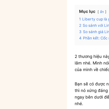
Mục lục
ẩn
1
Liberty cup là 
2
So sánh với Li
3
So sánh giá Li
4
Phần kết: Cốc
2 thương hiệu nà
lắm nhé. Mình nói
của mình về chiếc
Bạn sẽ có được nh
thì nó xứng đáng
ngay bên dưới để
nhé.